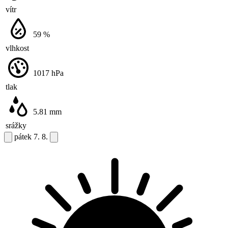
vítr
59
%
vlhkost
1017
hPa
tlak
5.81
mm
srážky
pátek
7. 8.