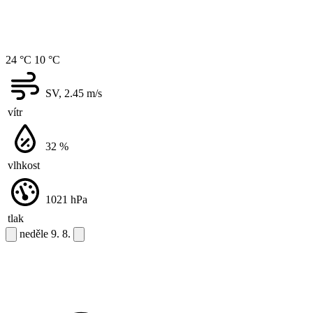
24 °C
10 °C
SV, 2.45
m/s
vítr
32
%
vlhkost
1021
hPa
tlak
neděle
9. 8.