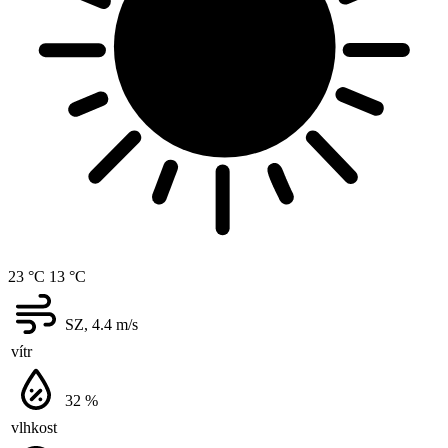
23 °C
13 °C
SZ, 4.4
m/s
vítr
32
%
vlhkost