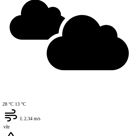
28 °C
13 °C
J, 2.34
m/s
vítr