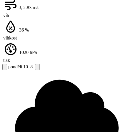
J, 2.83
m/s
vítr
36
%
vlhkost
1020
hPa
tlak
pondělí
10. 8.