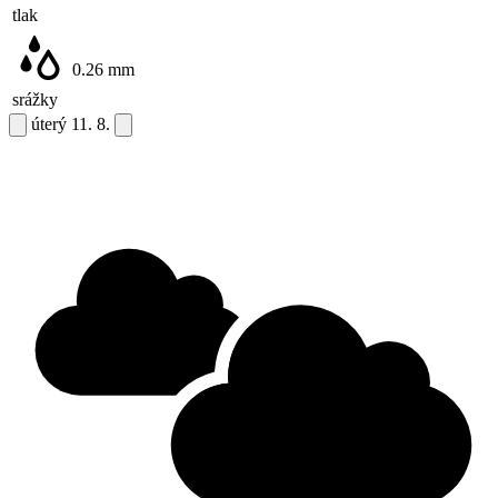
tlak
0.26
mm
srážky
úterý
11. 8.