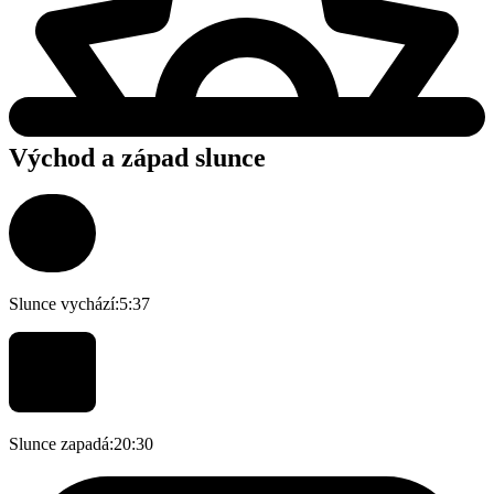
Východ a západ slunce
Slunce vychází:
5:37
Slunce zapadá:
20:30