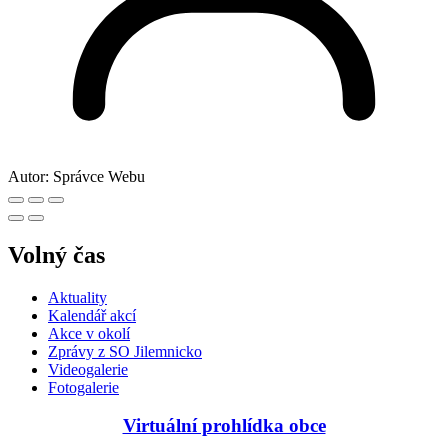
Autor:
Správce Webu
Volný čas
Aktuality
Kalendář akcí
Akce v okolí
Zprávy z SO Jilemnicko
Videogalerie
Fotogalerie
Virtuální prohlídka obce