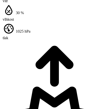
vítr
30
%
vlhkost
1025
hPa
tlak