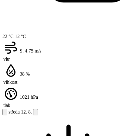
22 °C
12 °C
S, 4.75
m/s
vítr
38
%
vlhkost
1021
hPa
tlak
středa
12. 8.