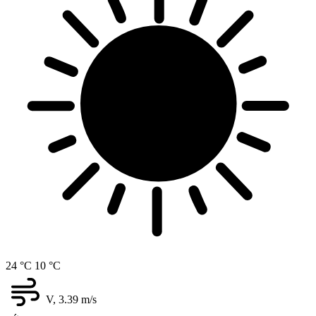
24 °C
10 °C
V, 3.39
m/s