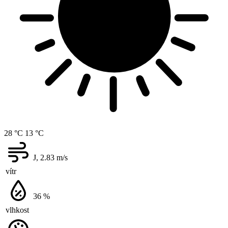
28 °C
13 °C
J, 2.83
m/s
vítr
36
%
vlhkost