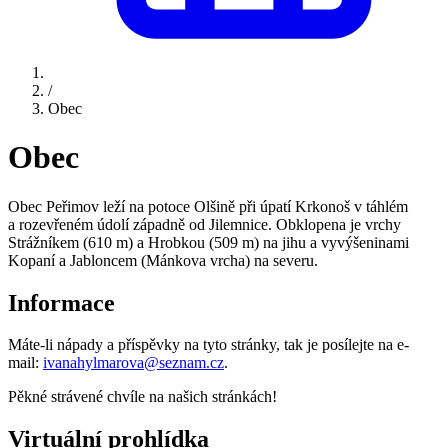
/
Obec
Obec
Obec Peřimov leží na potoce Olšině při úpatí Krkonoš v táhlém
a rozevřeném údolí západně od Jilemnice. Obklopena je vrchy
Strážníkem (610 m) a Hrobkou (509 m) na jihu a vyvýšeninami
Kopaní a Jabloncem (Mánkova vrcha) na severu.
Informace
Máte-li nápady a příspěvky na tyto stránky, tak je posílejte na e-
mail:
ivanahylmarova@seznam.cz
.
Pěkné strávené chvíle na našich stránkách!
Virtuální prohlídka