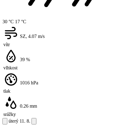
30 °C
17 °C
SZ, 4.07
m/s
vítr
39
%
vlhkost
1016
hPa
tlak
0.26
mm
srážky
úterý
11. 8.