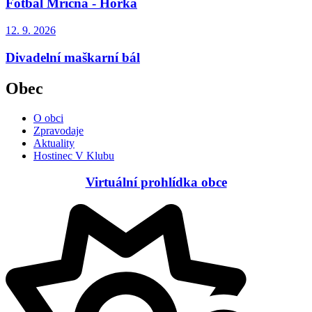
Fotbal Mříčná - Horka
12. 9.
2026
Divadelní maškarní bál
Obec
O obci
Zpravodaje
Aktuality
Hostinec V Klubu
Virtuální prohlídka obce