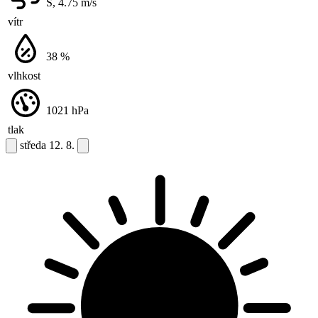
S, 4.75
m/s
vítr
38
%
vlhkost
1021
hPa
tlak
středa
12. 8.