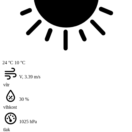
24 °C
10 °C
V, 3.39
m/s
vítr
30
%
vlhkost
1025
hPa
tlak