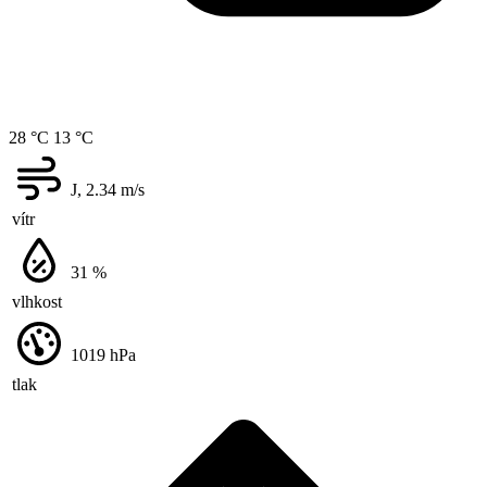
28 °C
13 °C
J, 2.34
m/s
vítr
31
%
vlhkost
1019
hPa
tlak