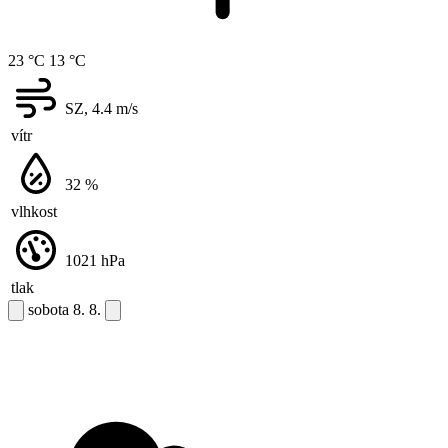
23 °C
13 °C
SZ, 4.4
m/s
vítr
32
%
vlhkost
1021
hPa
tlak
sobota
8. 8.