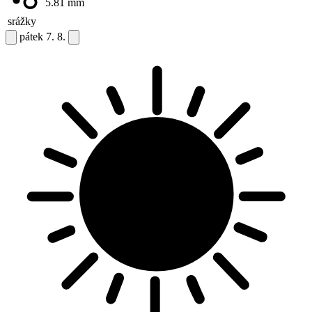
5.81
mm
srážky
pátek
7. 8.