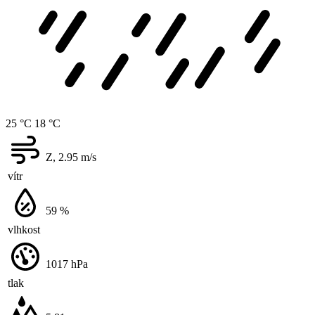
25 °C
18 °C
Z, 2.95
m/s
vítr
59
%
vlhkost
1017
hPa
tlak