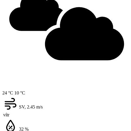
24 °C
10 °C
SV, 2.45
m/s
vítr
32
%