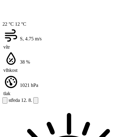
22 °C
12 °C
S, 4.75
m/s
vítr
38
%
vlhkost
1021
hPa
tlak
středa
12. 8.