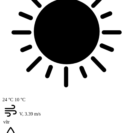
24 °C
10 °C
V, 3.39
m/s
vítr