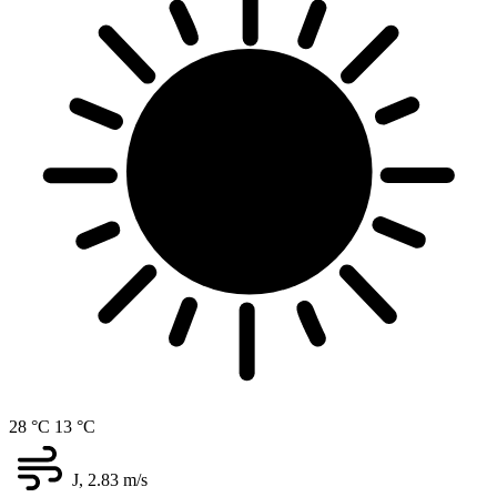
28 °C
13 °C
J, 2.83
m/s