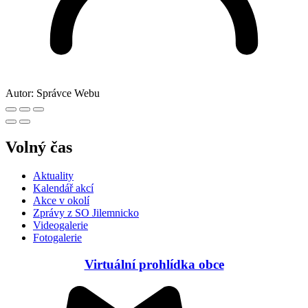
Autor:
Správce Webu
Volný čas
Aktuality
Kalendář akcí
Akce v okolí
Zprávy z SO Jilemnicko
Videogalerie
Fotogalerie
Virtuální prohlídka obce