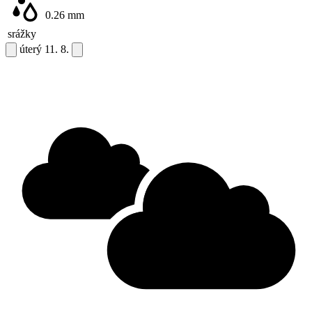
0.26
mm
srážky
úterý
11. 8.