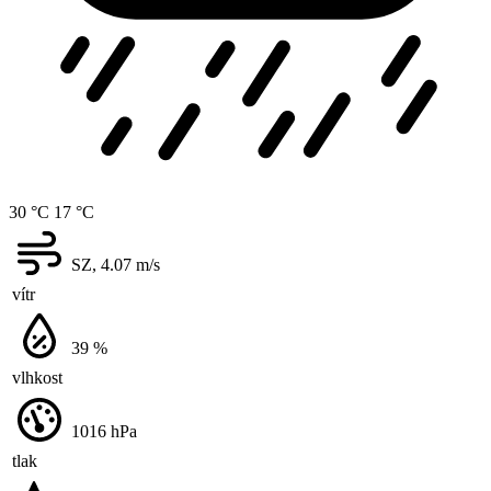
30 °C
17 °C
SZ, 4.07
m/s
vítr
39
%
vlhkost
1016
hPa
tlak