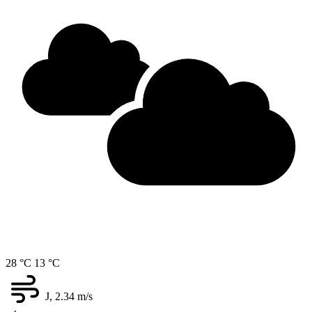
28 °C
13 °C
J, 2.34
m/s