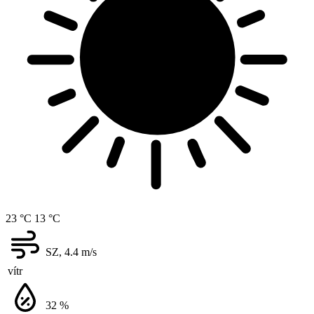
23 °C
13 °C
SZ, 4.4
m/s
vítr
32
%