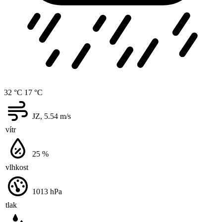
32 °C
17 °C
JZ, 5.54
m/s
vítr
25
%
vlhkost
1013
hPa
tlak