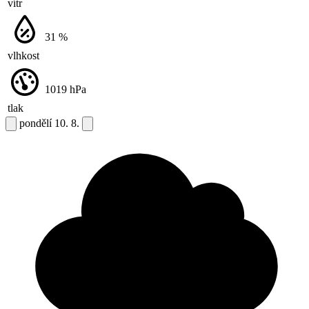
vítr
31
%
vlhkost
1019
hPa
tlak
pondělí
10. 8.