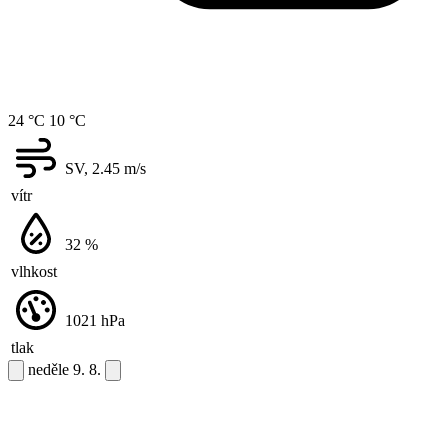
24 °C
10 °C
SV, 2.45
m/s
vítr
32
%
vlhkost
1021
hPa
tlak
neděle
9. 8.