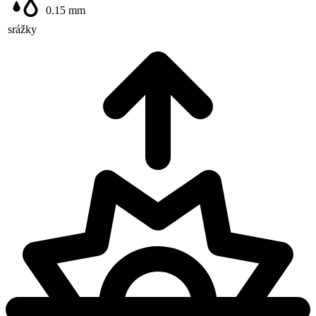
0.15
mm
srážky