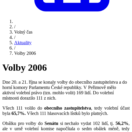
/
Volný čas
/
Aktuality
/
Volby 2006
Volby 2006
Dne 20. a 21. října se konaly volby do obecního zastupitelstva a do
horní komory Parlamentu České republiky. V Peřimově mělo
aktivní volební právo (tzn. mohlo volit) 169 lidí. Do volební
místnosti dorazilo 111 z nich.
Všech 111 volilo do
obecního zastupitelstva
, tedy volební účast
byla
65,7%.
Všech 111 hlasovacích lístků bylo platných.
Obálku pro volby do
Senátu
si nechalo vydat 102 lidí, tj.
56,2%
,
ale v urně volební komise napočítala o sedm obálek méně, tedy