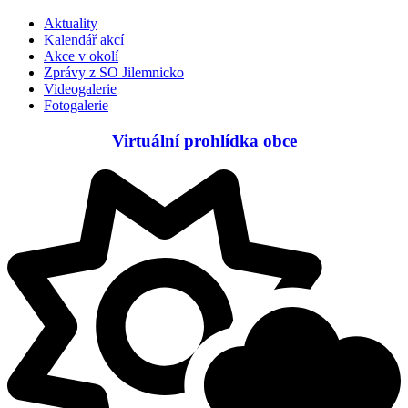
Aktuality
Kalendář akcí
Akce v okolí
Zprávy z SO Jilemnicko
Videogalerie
Fotogalerie
Virtuální prohlídka obce