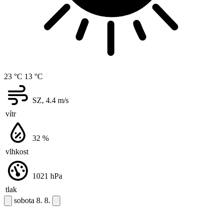
23 °C
13 °C
SZ, 4.4
m/s
vítr
32
%
vlhkost
1021
hPa
tlak
sobota
8. 8.