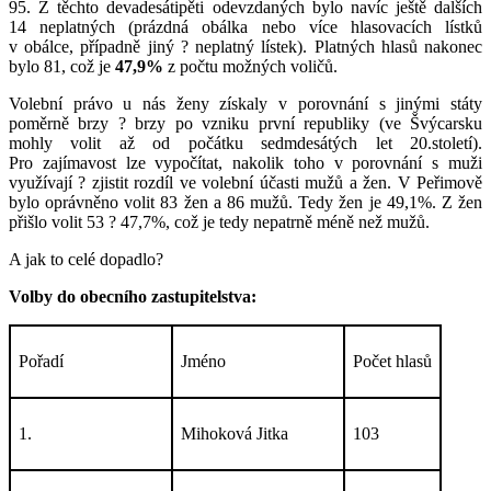
95. Z těchto devadesátipěti odevzdaných bylo navíc ještě dalších
14 neplatných (prázdná obálka nebo více hlasovacích lístků
v obálce, případně jiný ? neplatný lístek). Platných hlasů nakonec
bylo 81, což je
47,9%
z počtu možných voličů.
Volební právo u nás ženy získaly v porovnání s jinými státy
poměrně brzy ? brzy po vzniku první republiky (ve Švýcarsku
mohly volit až od počátku sedmdesátých let 20.století).
Pro zajímavost lze vypočítat, nakolik toho v porovnání s muži
využívají ? zjistit rozdíl ve volební účasti mužů a žen. V Peřimově
bylo oprávněno volit 83 žen a 86 mužů. Tedy žen je 49,1%. Z žen
přišlo volit 53 ? 47,7%, což je tedy nepatrně méně než mužů.
A jak to celé dopadlo?
Volby do obecního zastupitelstva:
Pořadí
Jméno
Počet hlasů
1.
Mihoková Jitka
103