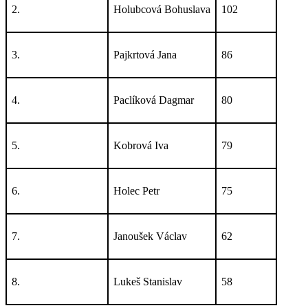
2.
Holubcová Bohuslava
102
3.
Pajkrtová Jana
86
4.
Paclíková Dagmar
80
5.
Kobrová Iva
79
6.
Holec Petr
75
7.
Janoušek Václav
62
8.
Lukeš Stanislav
58