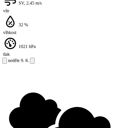
SV, 2.45
m/s
vítr
32
%
vlhkost
1021
hPa
tlak
neděle
9. 8.