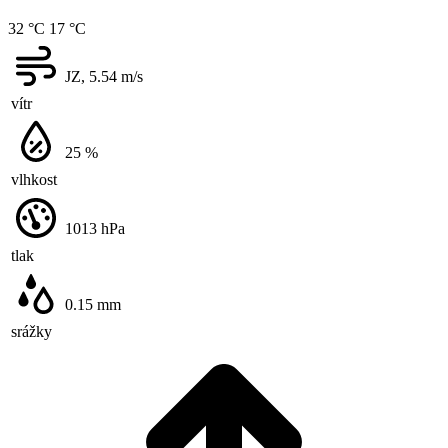
32 °C
17 °C
JZ, 5.54
m/s
vítr
25
%
vlhkost
1013
hPa
tlak
0.15
mm
srážky