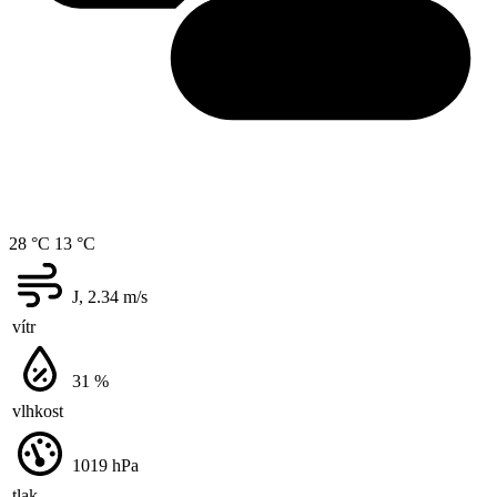
28 °C
13 °C
J, 2.34
m/s
vítr
31
%
vlhkost
1019
hPa
tlak