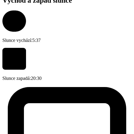
Východ a západ slunce
Slunce vychází:
5:37
Slunce zapadá:
20:30