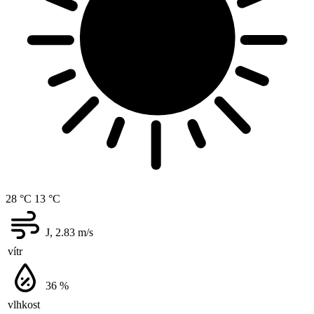
28 °C
13 °C
J, 2.83
m/s
vítr
36
%
vlhkost