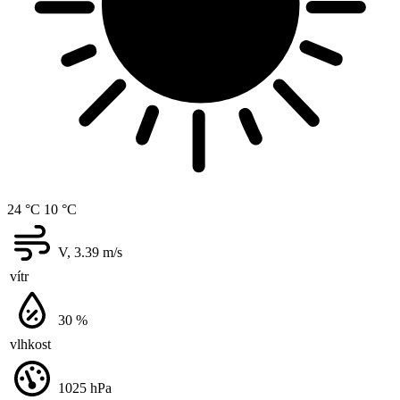
24 °C
10 °C
V, 3.39
m/s
vítr
30
%
vlhkost
1025
hPa