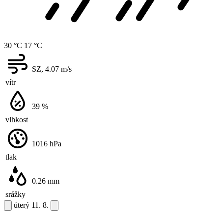
30 °C
17 °C
SZ, 4.07
m/s
vítr
39
%
vlhkost
1016
hPa
tlak
0.26
mm
srážky
úterý
11. 8.