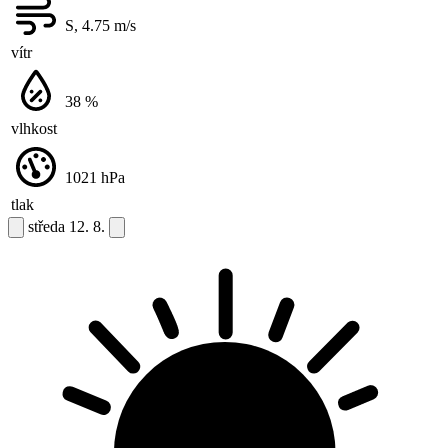
S, 4.75
m/s
vítr
38
%
vlhkost
1021
hPa
tlak
středa
12. 8.