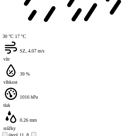
30 °C
17 °C
SZ, 4.07
m/s
vítr
39
%
vlhkost
1016
hPa
tlak
0.26
mm
srážky
úterý
11. 8.