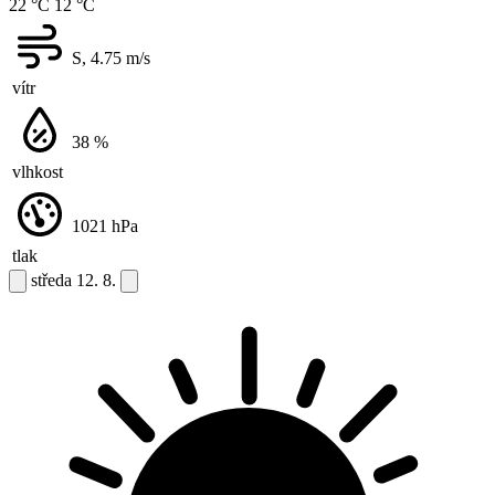
22 °C
12 °C
S, 4.75
m/s
vítr
38
%
vlhkost
1021
hPa
tlak
středa
12. 8.