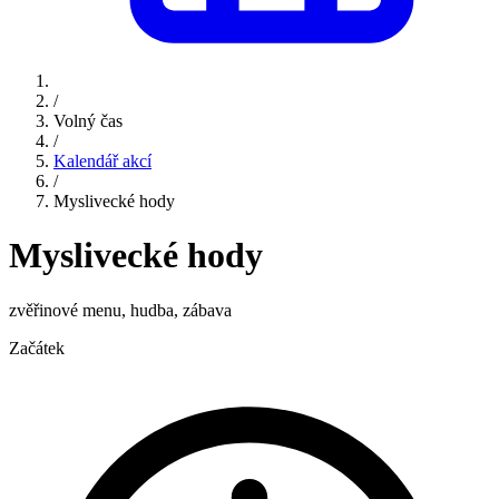
/
Volný čas
/
Kalendář akcí
/
Myslivecké hody
Myslivecké hody
zvěřinové menu, hudba, zábava
Začátek