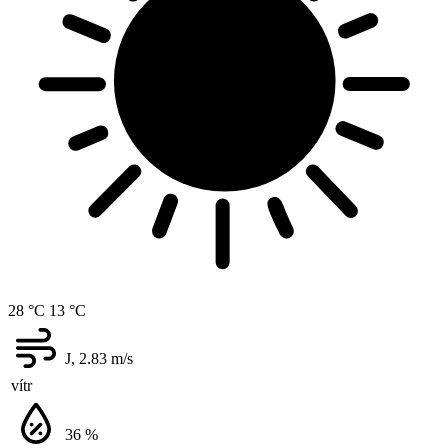
28 °C
13 °C
J, 2.83
m/s
vítr
36
%