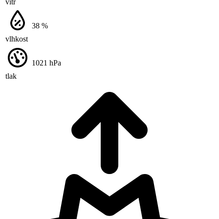
vítr
38
%
vlhkost
1021
hPa
tlak