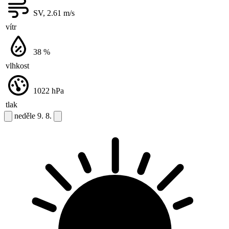
SV, 2.61
m/s
vítr
38
%
vlhkost
1022
hPa
tlak
neděle
9. 8.