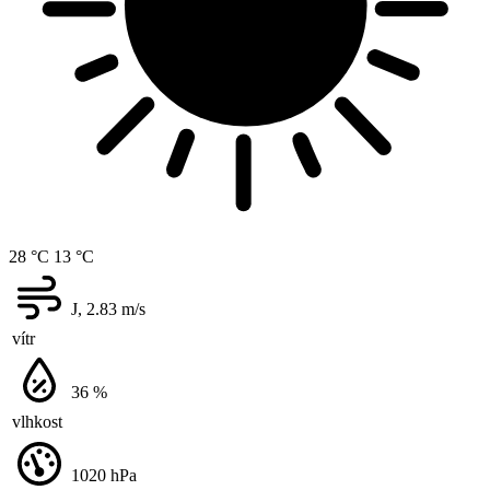
28 °C
13 °C
J, 2.83
m/s
vítr
36
%
vlhkost
1020
hPa