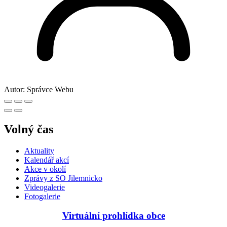
Autor:
Správce Webu
Volný čas
Aktuality
Kalendář akcí
Akce v okolí
Zprávy z SO Jilemnicko
Videogalerie
Fotogalerie
Virtuální prohlídka obce