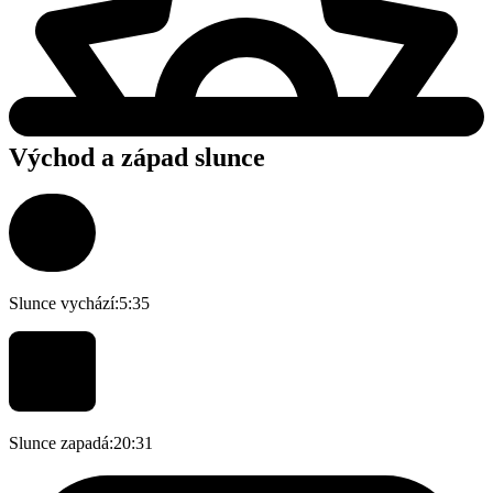
Východ a západ slunce
Slunce vychází:
5:35
Slunce zapadá:
20:31