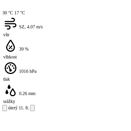
30 °C
17 °C
SZ, 4.07
m/s
vítr
39
%
vlhkost
1016
hPa
tlak
0.26
mm
srážky
úterý
11. 8.