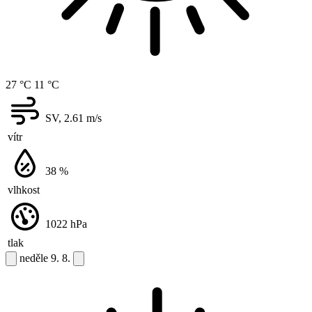
27 °C
11 °C
SV, 2.61
m/s
vítr
38
%
vlhkost
1022
hPa
tlak
neděle
9. 8.