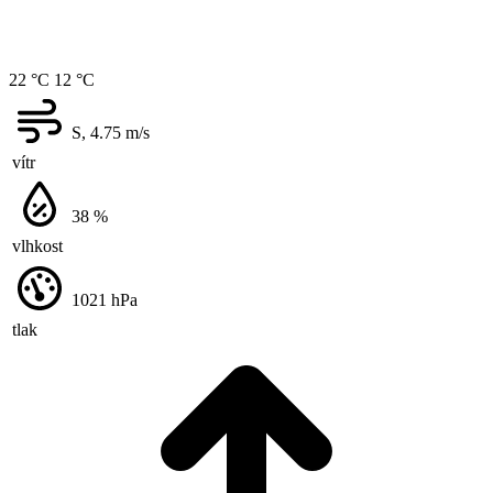
22 °C
12 °C
S, 4.75
m/s
vítr
38
%
vlhkost
1021
hPa
tlak