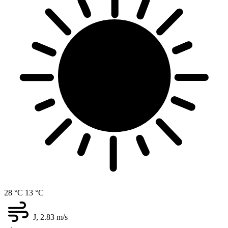
28 °C
13 °C
J, 2.83
m/s