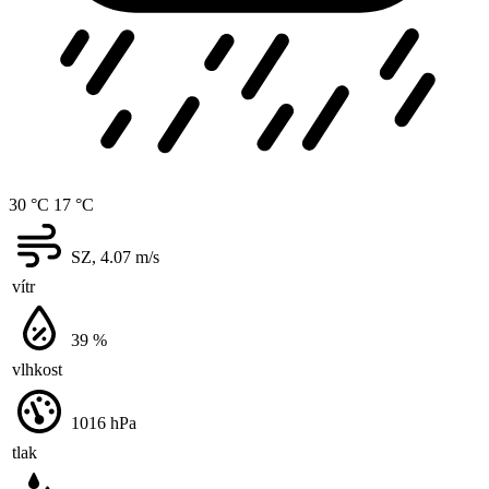
30 °C
17 °C
SZ, 4.07
m/s
vítr
39
%
vlhkost
1016
hPa
tlak