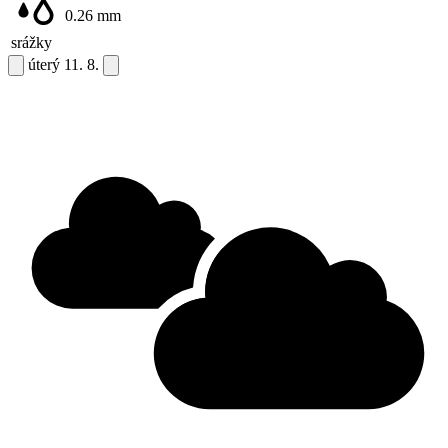
0.26
mm
srážky
úterý
11. 8.