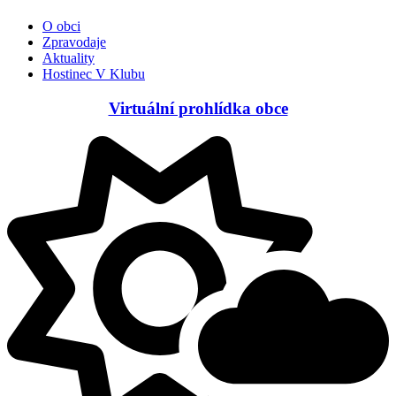
O obci
Zpravodaje
Aktuality
Hostinec V Klubu
Virtuální prohlídka obce