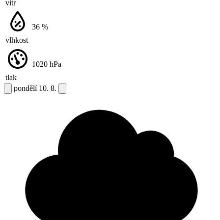
vítr
36
%
vlhkost
1020
hPa
tlak
pondělí
10. 8.