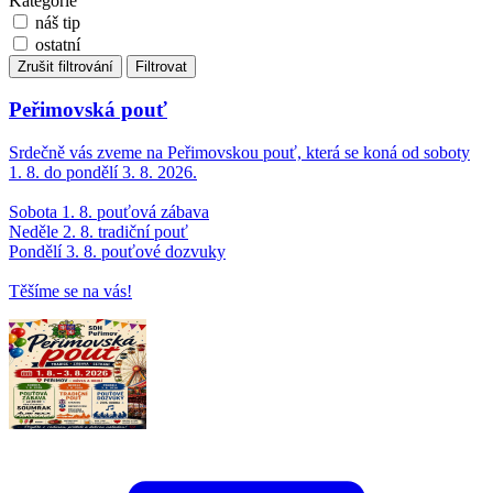
Kategorie
náš tip
ostatní
Zrušit filtrování
Filtrovat
Peřimovská pouť
Srdečně vás zveme na Peřimovskou pouť, která se koná od soboty
1. 8. do pondělí 3. 8. 2026.
Sobota 1. 8. pouťová zábava
Neděle 2. 8. tradiční pouť
Pondělí 3. 8. pouťové dozvuky
Těšíme se na vás!