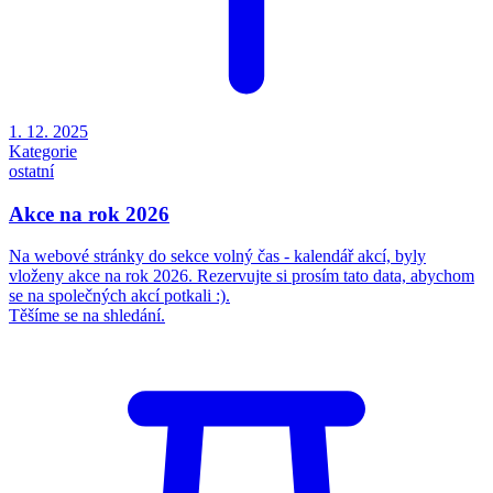
1. 12. 2025
Kategorie
ostatní
Akce na rok 2026
Na webové stránky do sekce volný čas - kalendář akcí, byly
vloženy akce na rok 2026. Rezervujte si prosím tato data, abychom
se na společných akcí potkali :).
Těšíme se na shledání.