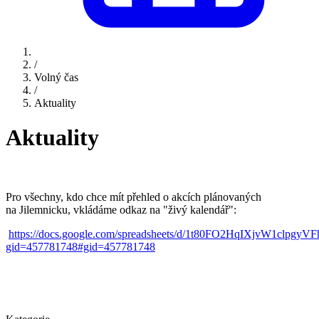
/
Volný čas
/
Aktuality
Aktuality
Pro všechny, kdo chce mít přehled o akcích plánovaných
na Jilemnicku, vkládáme odkaz na "živý kalendář":
https://docs.google.com/spreadsheets/d/1t80FO2HqIXjvW1clpgyVF
gid=457781748#gid=457781748