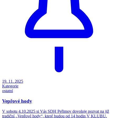
19. 11. 2025
Kategorie
ostatní
Vepřové hody
V sobotu 4.10.2025 si Vás SDH Peřimov dovoluje pozvat na již
tradiční „Vepřové hody“, které budou od 14 hodin V KLUBU.