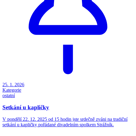
25. 1. 2026
Kategorie
ostatní
Setkání u kapličky
V pondělí 22. 12. 2025 od 15 hodin jste srdečně zváni na tradiční
setkání u kapličky pořádané divadelním spolkem Strážník.