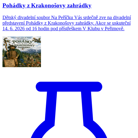
Pohádky z Krakonošovy zahrádky
Dětský divadelní soubor Na Peříčku Vás srdečně zve na divadelní
představení Pohádky z Krakonošovy zahrádky. Akce se uskuteční
14. 6. 2026 od 16 hodin pod přístřeškem V Klubu v Peřimově.