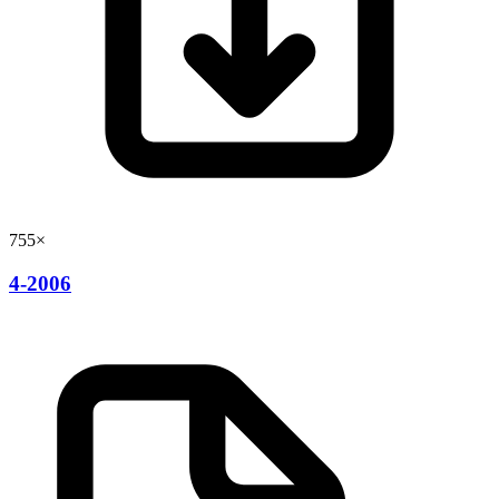
755×
4-2006