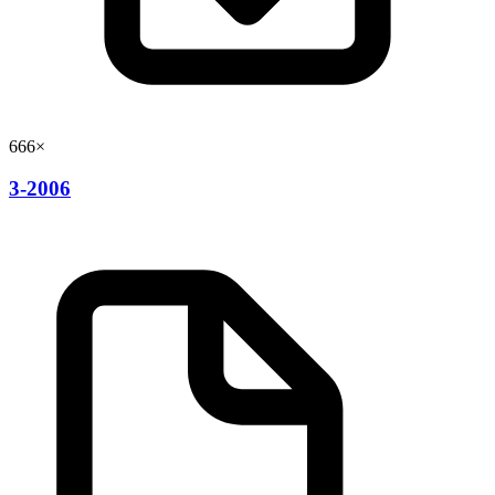
666×
3-2006