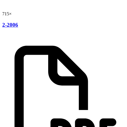
715×
2-2006